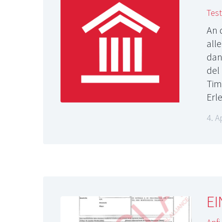
Test
An 
all
dan
del
Tim
Erl
4. A
EI