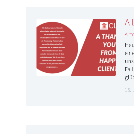
A 
Airt
Heu
ein
uns
Fal
glü
15.