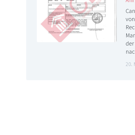
Anfi
Can
von
Rec
Man
der
nac
20.