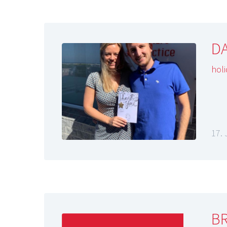
D
holi
17. 
BR