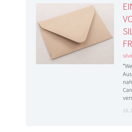
E
V
SI
FR
silv
“We
Aus
nah
Can
ver
16.