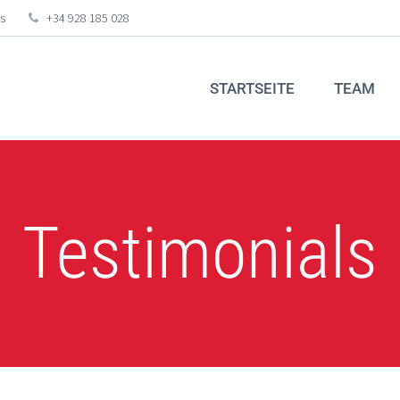
s
+34 928 185 028
STARTSEITE
TEAM
Testimonials