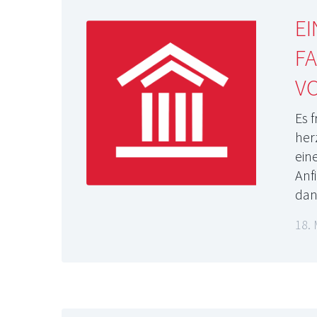
E
FA
V
Es 
her
ein
Anfi
dan
18. 