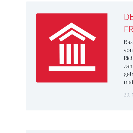
DE
E
Bas
von
Ric
zahl
get
ma
20. 