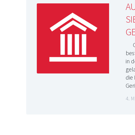
A
S
G
Can
bes
in 
gel
die
Ger
4. M