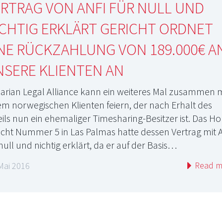
RTRAG VON ANFI FÜR NULL UND
CHTIG ERKLÄRT GERICHT ORDNET
NE RÜCKZAHLUNG VON 189.000€ A
NSERE KLIENTEN AN
arian Legal Alliance kann ein weiteres Mal zusammen m
em norwegischen Klienten feiern, der nach Erhalt des
eils nun ein ehemaliger Timesharing-Besitzer ist. Das H
icht Nummer 5 in Las Palmas hatte dessen Vertrag mit A
 null und nichtig erklärt, da er auf der Basis…
Read m
Mai 2016