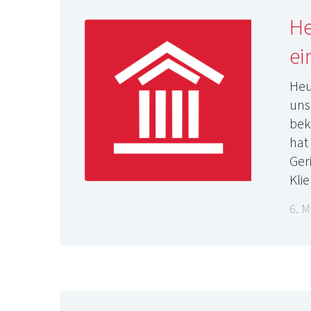
He
ei
Heu
uns
bek
hat
Ger
Kli
6. M