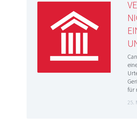
VE
NI
EI
U
Can
ein
Urt
Ger
für
25. 