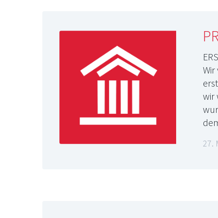
P
ERS
Wir
ers
wir
wur
dem
27. 