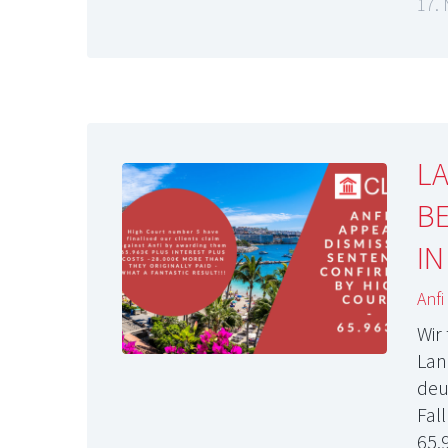
17.
LA
BE
IN
Anfi
Wir
Lan
deu
Fal
65.