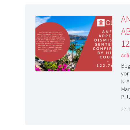
A
AB
12
Anfi
Beg
vor
Kli
Man
PLU
22.