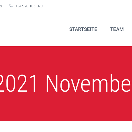
s
+34 928 185 028
STARTSEITE
TEAM
2021 Novembe