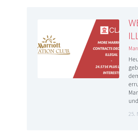
WE
IL
Marr
Heu
geb
dem
err
Man
und
25.