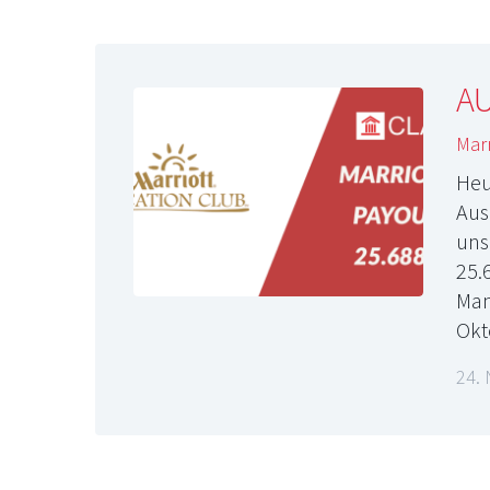
A
Marr
Heu
Aus
uns
25.
Man
Okt
24.