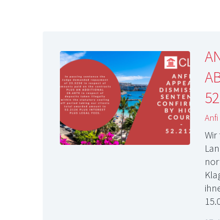
A
AB
52
Anfi
Wir
Lan
nor
Kla
ihn
15