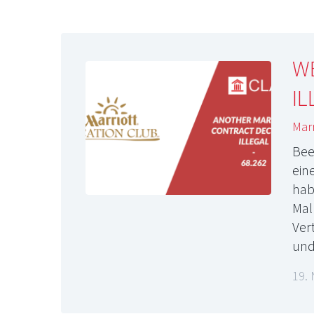
WE
IL
Marr
Bee
ein
hab
Mal
Ver
un
19.